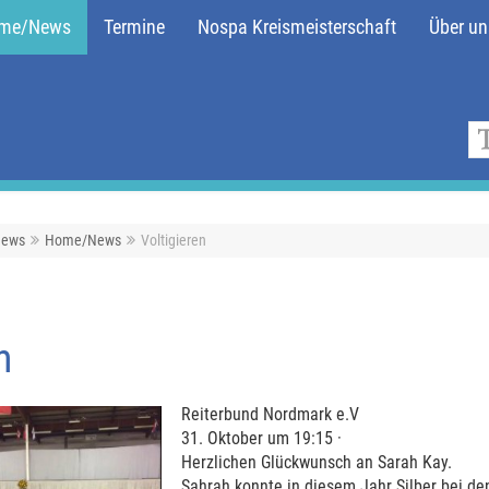
me/News
Termine
Nospa Kreismeisterschaft
Über un
ews
Home/News
Voltigieren
n
Reiterbund Nordmark e.V
31. Oktober um 19:15 ·
Herzlichen Glückwunsch an Sarah Kay.
Sahrah konnte in diesem Jahr Silber bei de